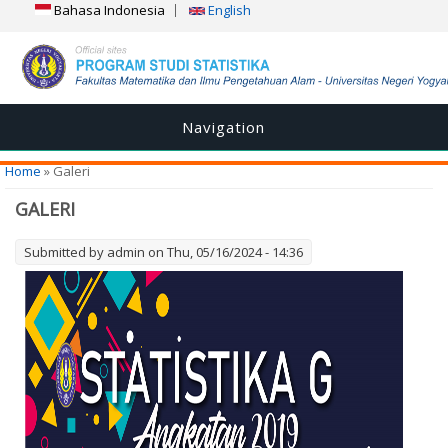
Bahasa Indonesia
English
Navigation
You are here
Home
» Galeri
GALERI
Submitted by
admin
on Thu, 05/16/2024 - 14:36