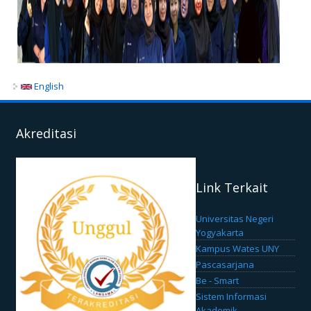
English
Akreditasi
Link Terkait
Universitas Negeri
Yogyakarta
Kampus Wates UNY
Pascasarjana
Be - Smart
Sistem Informasi
Akademik