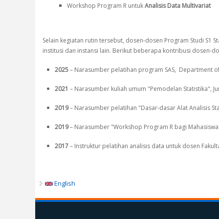
Workshop Program R untuk
Analisis Data Multivariat
Selain kegiatan rutin tersebut, dosen-dosen Program Studi S1 S
institusi dan instansi lain. Berikut beberapa kontribusi dosen
2025
– Narasumber pelatihan program SAS, Department of M
2021
– Narasumber kuliah umum "Pemodelan Statistika", Jurus
2019
– Narasumber pelatihan "Dasar-dasar Alat Analisis Sta
2019
– Narasumber "Workshop Program R bagi Mahasiswa", P
2017
– Instruktur pelatihan analisis data untuk dosen Faku
English