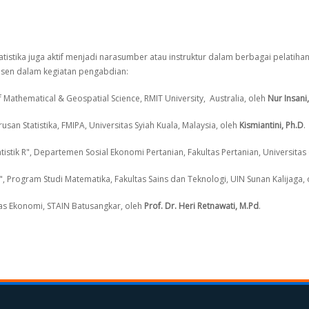
tatistika juga aktif menjadi narasumber atau instruktur dalam berbagai pelati
-dosen dalam kegiatan pengabdian:
athematical & Geospatial Science, RMIT University, Australia, oleh
Nur Insani
an Statistika, FMIPA, Universitas Syiah Kuala, Malaysia, oleh
Kismiantini, Ph.D
.
tistik R", Departemen Sosial Ekonomi Pertanian, Fakultas Pertanian, Universita
rogram Studi Matematika, Fakultas Sains dan Teknologi, UIN Sunan Kalijaga,
ltas Ekonomi, STAIN Batusangkar, oleh
Prof. Dr. Heri Retnawati, M.Pd
.