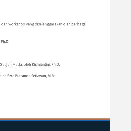
han dan workshop yang diselenggarakan oleh berbagai
, Ph.D
.
s Gadjah Mada, oleh
Kismiantini, Ph.D
.
 oleh
Ezra Putranda Setiawan, M.Sc
.