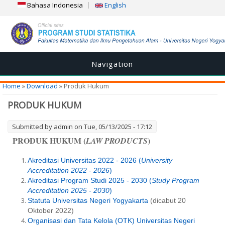
Bahasa Indonesia
English
Navigation
You are here
Home
»
Download
» Produk Hukum
PRODUK HUKUM
Submitted by
admin
on Tue, 05/13/2025 - 17:12
PRODUK HUKUM (
)
LAW PRODUCTS
Akreditasi Universitas 2022 - 2026 (
University
Accreditation 2022 - 2026
)
Akreditasi Program Studi 2025 - 2030 (
Study Program
Accreditation 2025 - 2030
)
Statuta Universitas Negeri Yogyakarta
(dicabut 20
Oktober 2022)
Organisasi dan Tata Kelola (OTK) Universitas Negeri