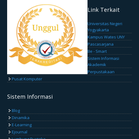
Link Terkait
Universitas Negeri
Yogyakarta
Kampus Wates UNY
Pascasarjana
Be - Smart
Sistem Informasi
Akademik
Perpustakaan
Pusat Komputer
Sistem Informasi
Blog
Dinamika
E-Learning
Ejournal
Lumbung Pustaka