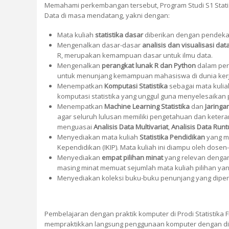
Memahami perkembangan tersebut, Program Studi S1 Statist
Data di masa mendatang, yakni dengan:
Mata kuliah
statistika
dasar
diberikan dengan pendekata
Mengenalkan dasar-dasar
analisis dan visualisasi dat
R, merupakan kemampuan dasar untuk ilmu data.
Mengenalkan
perangkat lunak R dan Python
dalam perk
untuk menunjang kemampuan mahasiswa di dunia kerja
Menempatkan
Komputasi Statistika
sebagai mata kulia
komputasi statistika yang unggul guna menyelesaika
Menempatkan
Machine Learning Statistika
dan
Jaringa
agar seluruh lulusan memiliki pengetahuan dan ketera
menguasai
Analisis Data Multivariat
,
Analisis Data Run
Menyediakan mata kuliah
Statistika Pendidikan
yang me
Kependidikan (IKIP). Mata kuliah ini diampu oleh dos
Menyediakan
empat pilihan minat
yang relevan dengan k
masing minat memuat sejumlah mata kuliah pilihan yan
Menyediakan koleksi buku-buku penunjang yang diperlu
Pembelajaran dengan praktik komputer di Prodi Statistik
mempraktikkan langsung penggunaan komputer dengan di