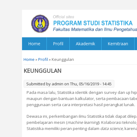
Home
Profil
Akademik
Kemitraan
You are here
Home
»
Profil
» Keunggulan
KEUNGGULAN
Submitted by
admin
on Thu, 05/16/2019 - 14:45
Pada masa lalu, Statistika identik dengan survey dan uji h
maupun dengan bantuan kalkulator, serta pembacaan tabel-
penggunaan serta cara interpretasi hasil perangkat lunak
Dewasa ini, perkembangan ilmu Statistika tidak dapat di
pembelajaran mesin (
machine learning
). Kolaborasi teknolo
Statistika memiliki peran penting dalam
data science,
karena