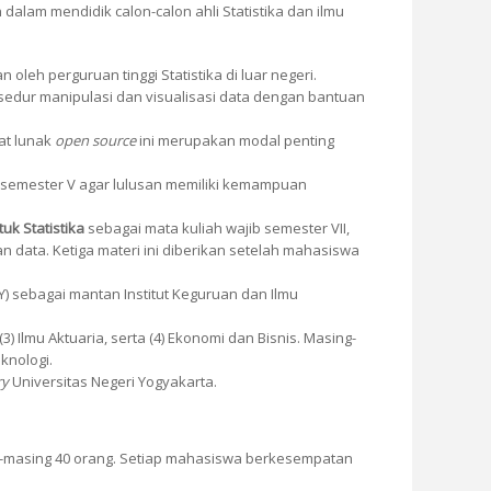
alam mendidik calon-calon ahli Statistika dan ilmu
leh perguruan tinggi Statistika di luar negeri.
rosedur manipulasi dan visualisasi data dengan bantuan
at lunak
open source
ini merupakan modal penting
i semester V agar lulusan memiliki kemampuan
uk Statistika
sebagai mata kuliah wajib semester VII,
 data. Ketiga materi ini diberikan setelah mahasiswa
Y) sebagai mantan Institut Keguruan dan Ilmu
(3) Ilmu Aktuaria, serta (4) Ekonomi dan Bisnis. Masing-
knologi.
ary
Universitas Negeri Yogyakarta.
ng-masing 40 orang. Setiap mahasiswa berkesempatan