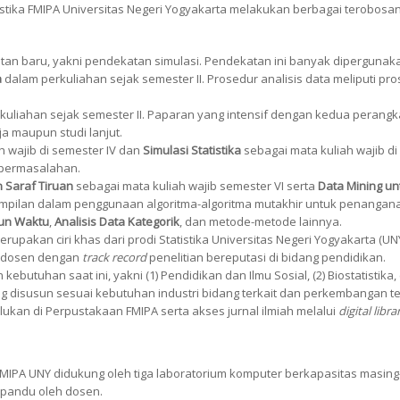
ika FMIPA Universitas Negeri Yogyakarta melakukan berbagai terobosan d
n baru, yakni pendekatan simulasi. Pendekatan ini banyak dipergunakan o
a
dalam perkuliahan sejak semester II. Prosedur analisis data meliputi p
uliahan sejak semester II. Paparan yang intensif dengan kedua perangk
 maupun studi lanjut.
h wajib di semester IV dan
Simulasi Statistika
sebagai mata kuliah wajib d
n permasalahan.
n Saraf Tiruan
sebagai mata kuliah wajib semester VI serta
Data Mining unt
mpilan dalam penggunaan algoritma-algoritma mutakhir untuk penanganan
tun Waktu
,
Analisis Data Kategorik
, dan metode-metode lainnya.
rupakan ciri khas dari prodi Statistika Universitas Negeri Yogyakarta (UN
en-dosen dengan
track record
penelitian bereputasi di bidang pendidikan.
ebutuhan saat ini, yakni (1) Pendidikan dan Ilmu Sosial, (2) Biostatistika, 
g disusun sesuai kebutuhan industri bidang terkait dan perkembangan te
kan di Perpustakaan FMIPA serta akses jurnal ilmiah melalui
digital libr
a FMIPA UNY didukung oleh tiga laboratorium komputer berkapasitas masi
pandu oleh dosen.