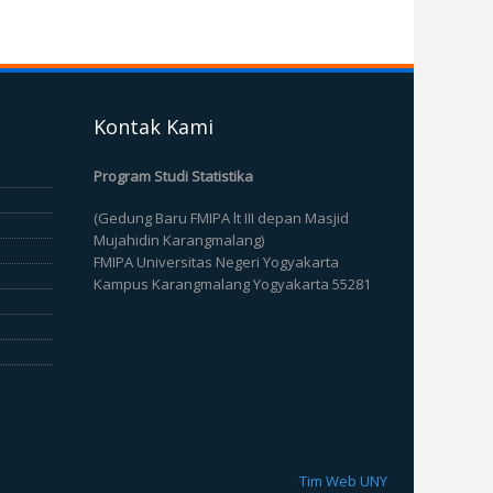
Kontak Kami
Program Studi Statistika
(Gedung Baru FMIPA lt III depan Masjid
Mujahidin Karangmalang)
FMIPA Universitas Negeri Yogyakarta
Kampus Karangmalang Yogyakarta 55281
Tim Web UNY