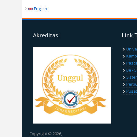
English
Akreditasi
Link 
Unive
Kamp
Pasca
Be - 
Siste
Perp
Pusat
Copyright © 2026,