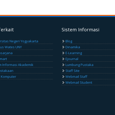
Terkait
Sistem Informasi
rsitas Negeri Yogyakarta
Blog
us Wates UNY
Dinamika
sarjana
E-Learning
Smart
Ejournal
m Informasi Akademik
Lumbung Pustaka
ustakaan
Staff Site
 Komputer
Webmail Staff
Webmail Student