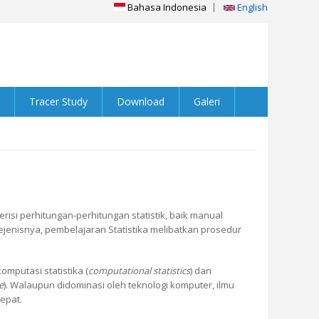
Bahasa Indonesia
English
Tracer Study
Download
Galeri
erisi perhitungan-perhitungan statistik, baik manual
jenisnya, pembelajaran Statistika melibatkan prosedur
mputasi statistika (
computational statistics
) dan
e
). Walaupun didominasi oleh teknologi komputer, ilmu
tepat.