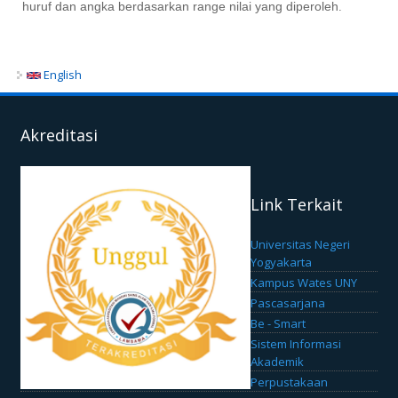
huruf dan angka berdasarkan range nilai yang diperoleh
.
English
Akreditasi
Link Terkait
Universitas Negeri
Yogyakarta
Kampus Wates UNY
Pascasarjana
Be - Smart
Sistem Informasi
Akademik
Perpustakaan