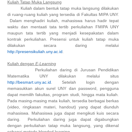
Kuliah Tatap Muka Langsung
Kuliah dalam bentuk tatap muka langsung dilakukan
di ruang-ruang kuliah yang tersedia di Fakultas MIPA UNY.
Dalam menghadiri kuliah, mahasiswa harus hadir tepat
waktu dan mentaati tata tertib perkuliahan FMIPA UNY
maupun tata tertib yang menjadi kesepakatan dalam
kontrak perkuliahan. Presensi untuk kuliah tatap muka
dilakukan secara daring melalui
http://presensikuliah.uny.ac.id
.
Kuliah dengan
E-Learning
Perkuliahan daring di Jurusan Pendidikan
Matematika UNY dilakukan melalui situs
http://besmart.uny.ac.id
. Setelah login dengan
memasukkan akun surel UNY dan
password,
pengguna
dapat memilih fakultas, program studi, hingga mata kuliah.
Pada masing-masing mata kuliah, tersedia berbagai berkas
(video, ringkasan materi,
handout
) yang dapat diunduh
mahasiswa. Mahasiswa juga dapat mengikuti kuis secara
daring.
Perkuliahan daring juga dapat digabungkan
dengan perkuliahan tatap muka langsung, yang dikenal
sebagai metode
blended learning.