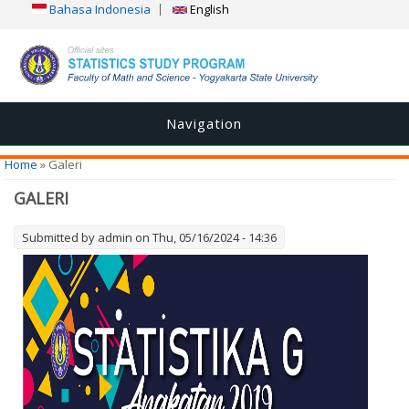
Bahasa Indonesia
English
Navigation
You are here
Home
» Galeri
GALERI
Submitted by
admin
on Thu, 05/16/2024 - 14:36