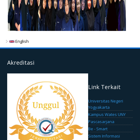
English
Akreditasi
Link Terkait
Universitas Negeri
Yogyakarta
Kampus Wates UNY
Pascasarjana
Be - Smart
Sistem Informasi