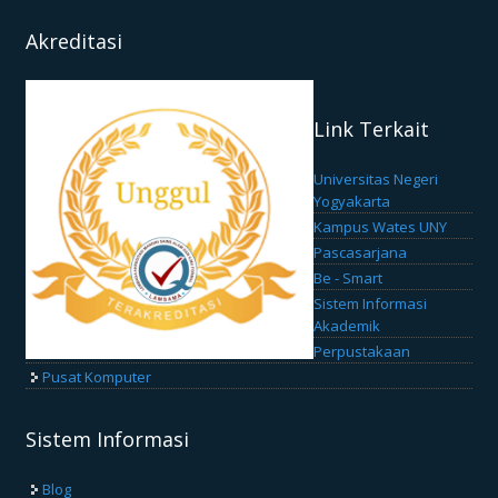
Akreditasi
Link Terkait
Universitas Negeri
Yogyakarta
Kampus Wates UNY
Pascasarjana
Be - Smart
Sistem Informasi
Akademik
Perpustakaan
Pusat Komputer
Sistem Informasi
Blog