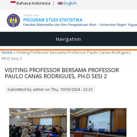
Bahasa Indonesia
English
Navigation
You are here
Home
» Visiting Professor bersama Professor Paulo Canas Rodrigues,
Ph.D Sesi 2
VISITING PROFESSOR BERSAMA PROFESSOR
PAULO CANAS RODRIGUES, PH.D SESI 2
Submitted by
admin
on Thu, 10/03/2024 - 22:33